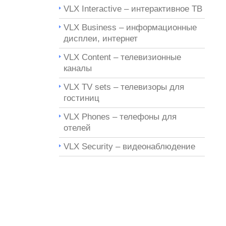
VLX Interactive – интерактивное ТВ
VLX Business – информационные
дисплеи, интернет
VLX Content – телевизионные
каналы
VLX TV sets – телевизоры для
гостиниц
VLX Phones – телефоны для
отелей
VLX Security – видеонаблюдение