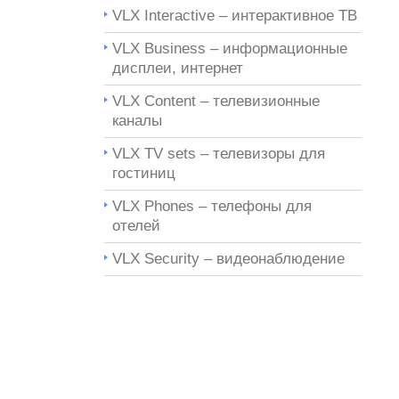
VLX Interactive – интерактивное ТВ
VLX Business – информационные
дисплеи, интернет
VLX Content – телевизионные
каналы
VLX TV sets – телевизоры для
гостиниц
VLX Phones – телефоны для
отелей
VLX Security – видеонаблюдение