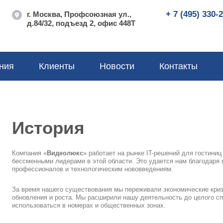
+ 7 (495) 330-
г. Москва, Профсоюзная ул.,
д.84/32, подъезд 2, офис 448Т
ния
Клиенты
Новости
Контакты
История
Компания «
Видеолюкс
» работает на рынке IT-решений для гостини
бессменными лидерами в этой области. Это удается нам благодаря 
профессионалов и технологическим нововведениям.
За время нашего существования мы переживали экономические криз
обновления и роста. Мы расширили нашу деятельность до целого сп
использоваться в номерах и общественных зонах.