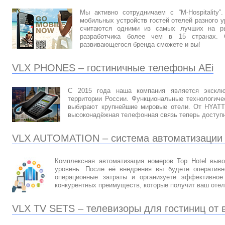
Мы активно сотрудничаем с “M-Hospitality
мобильных устройств гостей отелей разного 
считаются одними из самых лучших на ры
разработчика более чем в 15 странах.
развивающегося бренда сможете и вы!
VLX PHONES – гостиничные телефоны AEi
С 2015 года наша компания является эксклю
территории России. Функциональные технологиче
выбирают крупнейшие мировые отели. От HYAT
высоконадёжная телефонная связь теперь доступн
VLX AUTOMATION – система автоматизации 
Комплексная автоматизация номеров Top Hotel выв
уровень. После её внедрения вы будете оперативн
операционные затраты и организуете эффективное
конкурентных преимуществ, которые получит ваш отел
VLX TV SETS – телевизоры для гостиниц от