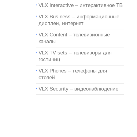
VLX Interactive – интерактивное ТВ
VLX Business – информационные
дисплеи, интернет
VLX Content – телевизионные
каналы
VLX TV sets – телевизоры для
гостиниц
VLX Phones – телефоны для
отелей
VLX Security – видеонаблюдение