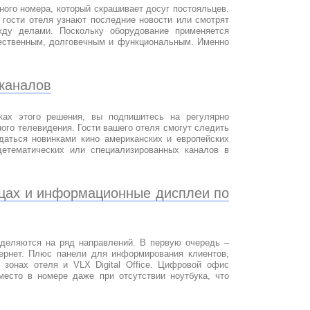
ного номера, который скрашивает досуг постояльцев.
 гости отеля узнают последние новости или смотрят
жду делами. Поскольку оборудование применяется
чественным, долговечным и функциональным. Именно
каналов
ах этого решения, вы подпишитесь на регулярно
ого телевидения. Гости вашего отеля смогут следить
аться новинками кино американских и европейских
етематических или специализированных каналов в
ицах и информационные дисплеи по
деляются на ряд направлений. В первую очередь –
ернет. Плюс панели для информирования клиентов,
зонах отеля и VLX Digital Office. Цифровой офис
место в номере даже при отсутствии ноутбука, что