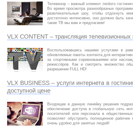
Телевизор – важный элемент любого гостинич
Во время просмотра разнообразных программ
развлекательные шоу, чтобы отдохнуть ме
достаточно интенсивно, оно должно быть ка
такие ТВ мы вам и предлагаем!
VLX CONTENT – трансляция телевизионных 
Воспользовавшись нашими услугами в рамк
обновляемые пакеты контента для интерактивн
за спортивными соревнованиями или наслажд
режиссёров. Как и смотреть множество общ
разрешении FULL HD!
VLX BUSINESS – услуги интернета в гостин
доступной цене
Входящие в данную линейку решения подраз
обеспечение доступа в глобальную сеть инт
посетителей или персонала в общественных 
позволяет обустроить полноценное рабочее 
очень удобно для занятых людей!