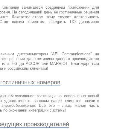
”. Компания занимается созданием приложений для
уровня. На сегодняшний день её гостиничные решения
нке. Доказательством тому служит деятельность
 Став нашим клиентом, внедрить ПО динамично
зивным дистрибьютором “AEi Communications” на
ские решения для гостиницы данного производителя
T или IHG до ACCOR или MARRIOT. Благодаря нам
а и российским клиентам!
гостиничных номеров
одит обслуживание гостиницы на совершенно новый
о удовлетворять запросы ваших клиентов, снизите
 энергосбережение. Всё это – лишь малая часть
ь по окончании интеграции системы!
 ведущих производителей