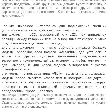
При подборе телевизионного оборудования для гостиницы следует
хорошо продумать, какие функции оно должно будет выполнять, в
каком режиме использоваться и некоторые другие нюансы,
характерные для конкретного отеля. К основным параметрам выбора
можно отнести:
наличие широкого интерфейса для подключения внешних
устройств – компьютера, игровых приставок и т. п.;
тип дисплея – LCD, плазменный или LED, принципиальной
разницы между которыми нет, на выбор влияют скорее личные
предпочтения владельцев гостиницы;
диагональ дисплея – не нужно выбирать слишком большие
модели, особенно если номера компактны; для установки в
холле или другом подобном помещении предпочтителен
телевизор с крупномасштабным экраном; в любом случае – и
для номеров, и для холла модель выбирается с учетом
специфики отеля;
стоимость – в номерах типа «Люкс» должны устанавливаться
модели более высокого класса чем в номерах «Стандарт» и
«Эконом», это обусловлено стоимостью проживания которую
оплачивает клиент, ожидающий получить за свои деньги
определенный уровень сервиса.
Это общие рекомендации к выбору гостиничных моделей телевизоров,
которые являются только советом, но не руководством к действию.
Окончательное решение должно быть принято исходя из уровня
самого отеля и его специфики.